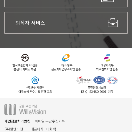
퇴직자 서비스
한국표준협회 KS인증
고용노동부
여성가족부
콜센터 서비스 부문
근로자파견우수기업 인증
가족친화기업 인증
산업통상자원부
품질경영시스템
아웃소싱 우수기업 장관 표창
KS Q ISO·ISO 9001 인증
개인정보처리방침
이메일 무단수집거부
(주)윌앤비전
대표이사 : 이화택