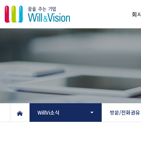
회
WillVi소식